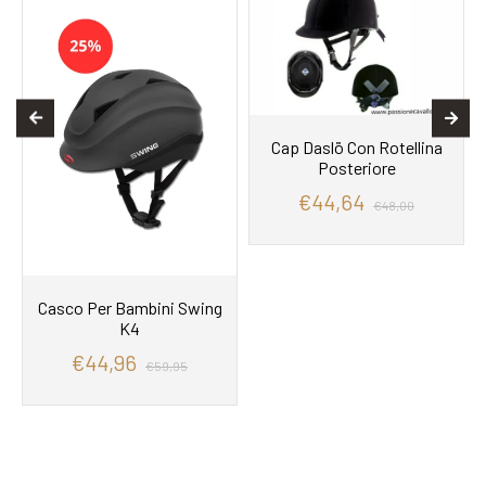
Cap Daslö Con Rotellina
Posteriore
€44,64
€48,00
Casco Per Bambini Swing
K4
€44,96
€59,95